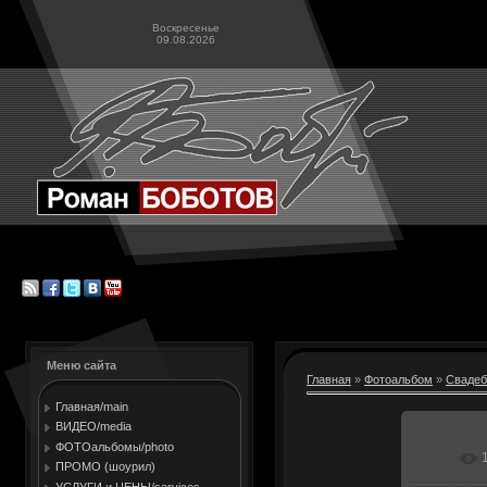
Воскресенье
09.08.2026
Меню сайта
Главная
»
Фотоальбом
»
Свадеб
Главная/main
ВИДЕО/media
ФОТОальбомы/photo
В ре
ПРОМО (шоурил)
УСЛУГИ и ЦЕНЫ/services