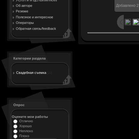
Добавлено
2
Об авторе
Резюме
Полезное и интересное
Операторы
Обратная связь/feedback
Категории раздела
Свадебная съемка
[22]
Опрос
Оцените мои работы
Отлично
Хорошо
Неплохо
Плохо