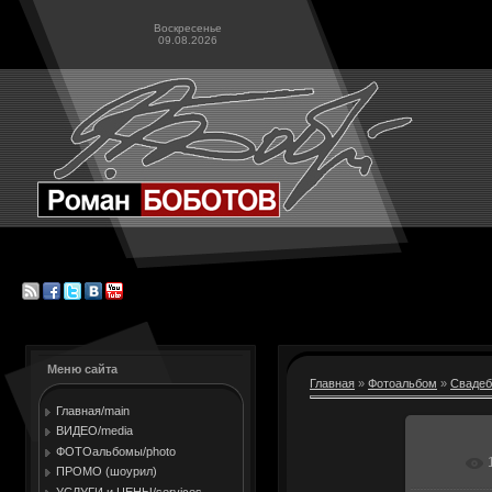
Воскресенье
09.08.2026
Меню сайта
Главная
»
Фотоальбом
»
Свадеб
Главная/main
ВИДЕО/media
ФОТОальбомы/photo
В ре
ПРОМО (шоурил)
УСЛУГИ и ЦЕНЫ/services