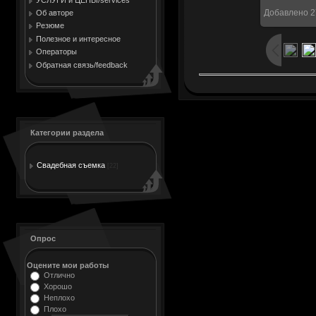
Добавлено
2
Об авторе
Резюме
Полезное и интересное
Операторы
Обратная связь/feedback
Категории раздела
Свадебная съемка
[22]
Опрос
Оцените мои работы
Отлично
Хорошо
Неплохо
Плохо