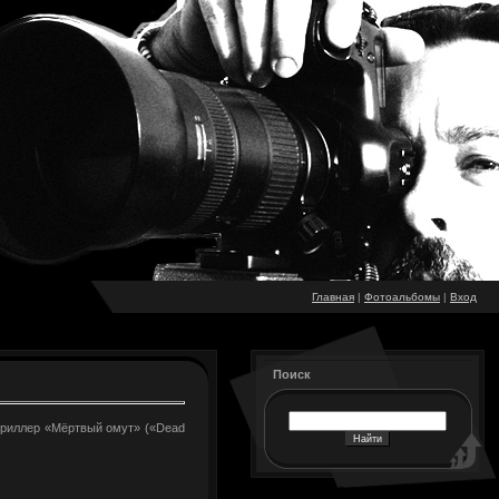
Главная
|
Фотоальбомы
|
Вход
Поиск
в триллер «Мёртвый омут» («Dead