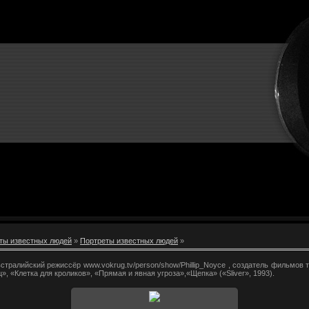
ты известных людей
»
Портреты известных людей
»
австралийский режиссёр www.vokrug.tv/person/show/Phillip_Noyce , создатель фильмо
», «Клетка для кроликов», «Прямая и явная угроза»,«Щепка» («Sliver», 1993).