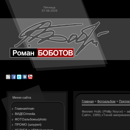
Пятница
07.08.2026
Меню сайта
Главная
»
Фотоальбом
»
Портре
Главная/main
Филлип Нойс (Phillip Noyce) – 
ВИДЕО/media
Calm», 1989),«Тихий американец
ФОТОальбомы/photo
ПРОМО (шоурил)
УСЛУГИ и ЦЕНЫ/services