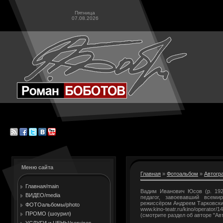
Пятница
07.08.2026
Меню сайта
Главная
»
Фотоальбом
»
Автогр
Главная/main
Вадим Иванович Юсов (р. 192
ВИДЕО/media
педагог, завоевавший всеми
режиссёром Андреем Тарковски
ФОТОальбомы/photo
www.kino-teatr.ru/kino/operator/1
ПРОМО (шоурил)
(смотрите раздел об авторе "Ав
УСЛУГИ и ЦЕНЫ/services