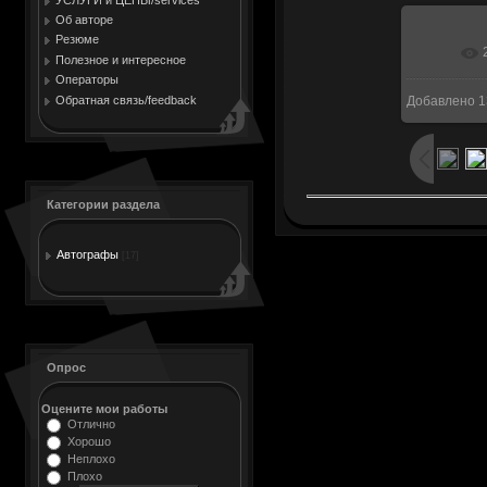
Об авторе
Резюме
В ре
Полезное и интересное
Операторы
Обратная связь/feedback
Добавлено
1
Категории раздела
Автографы
[17]
Опрос
Оцените мои работы
Отлично
Хорошо
Неплохо
Плохо